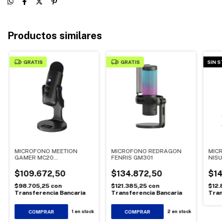
Productos similares
GRATIS
GRATIS
SIN 
MICROFONO MEETION
MICROFONO REDRAGON
MIC
GAMER MC20
FENRIS GM301
NIS
CONDENSADOR
NSM
OMNIDIRECCIONAL
$109.672,50
$134.872,50
$14
$98.705,25
con
$121.385,25
con
$12.
Transferencia Bancaria
Transferencia Bancaria
Tran
1
en stock
2
en stock