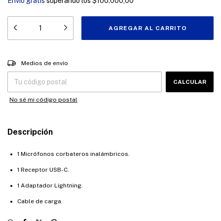
Envío gratis
superando los
$100.000,00
Entregas para el CP:
CAMBIAR CP
Medios de envío
CALCULAR
No sé mi código postal
Descripción
1 Micrófonos corbateros inalámbricos.
1 Receptor USB-C.
1 Adaptador Lightning.
Cable de carga.