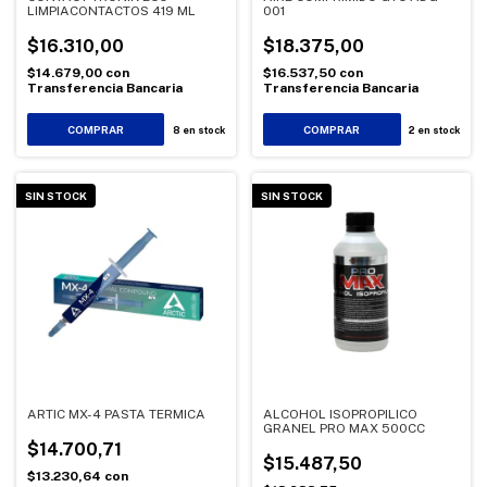
LIMPIACONTACTOS 419 ML
001
$16.310,00
$18.375,00
$14.679,00
con
$16.537,50
con
Transferencia Bancaria
Transferencia Bancaria
8
en stock
2
en stock
SIN STOCK
SIN STOCK
ARTIC MX-4 PASTA TERMICA
ALCOHOL ISOPROPILICO
GRANEL PRO MAX 500CC
$14.700,71
$15.487,50
$13.230,64
con